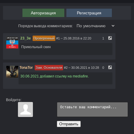
Авторизация
Регистрация
Порядок вывода комментариев:
23_3e
Проверенный
#1
– 25.08.2016 в 22:20
1
Прикольный скин
TonaTor
Зам. Основателя
#2
– 30.06.2021 в 10:28
0
30.06.2021 добавил ссылку на mediafire.
Войдите:
Отправить