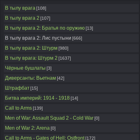
В тылу врага
[108]
В тылу врага 2
[107]
В тылу врага 2: Братья по оружию
[13]
В тылу врага 2: Лис пустыни
[666]
В тылу врага 2: Штурм
[980]
В тылу врага: Штурм 2
[1637]
Чёрные бушлаты
[3]
Диверсанты: Вьетнам
[42]
Штрафбат
[15]
Битва империй: 1914 - 1918
[14]
Call to Arms
[139]
Men of War: Assault Squad 2 - Cold War
[0]
Men of War 2: Arena
[0]
Call to Arms - Gates of Hell: Ostfront
[172]