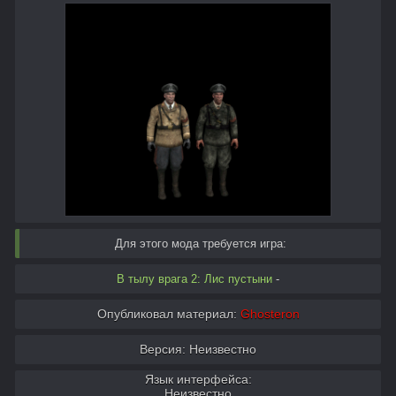
Для этого мода требуется игра:
В тылу врага 2: Лис пустыни
-
Опубликовал материал:
Ghosteron
Версия: Неизвестно
Язык интерфейса:
Неизвестно