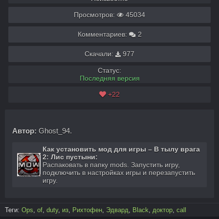
Просмотров:
45034
Комментариев:
2
Скачали:
977
Статус:
Последняя версия
+22
Автор:
Ghost_94.
Как установить мод для игры – В тылу врага
2: Лис пустыни:
Распаковать в папку mods. Запустить игру,
подключить в настройках игры и перезапустить
игру.
Теги:
Ops
,
of
,
duty
,
из
,
Рихтофен
,
Эдвард
,
Black
,
доктор
,
call