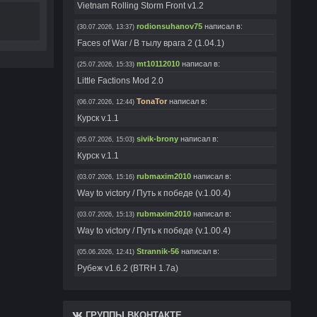
Vietnam Rolling Storm Front v1.2
rodionsuhanov75
написал в:
(30.07.2026, 13:37)
Faces of War / В тылу врага 2 (1.04.1)
mt10112010
написал в:
(25.07.2026, 15:33)
Little Factions Mod 2.0
TonaTor
написал в:
(06.07.2026, 12:44)
Курск v.1.1
sivik-brony
написал в:
(05.07.2026, 15:03)
Курск v.1.1
rubmaxim2010
написал в:
(03.07.2026, 15:16)
Way to victory / Путь к победе (v.1.00.4)
rubmaxim2010
написал в:
(03.07.2026, 15:13)
Way to victory / Путь к победе (v.1.00.4)
Strannik-56
написал в:
(05.06.2026, 12:41)
Рубеж v1.6.2 (BTRH 1.7a)
Ghosteron
написал в:
(04.06.2026, 16:53)
Call Of Duty Black Ops (Mini Skins Pack)
ГРУППЫ ВКОНТАКТЕ