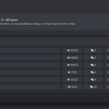
 2: Штурм:
лючить в настройках игры и перезапустить игру.
45034
2
2
68366
3
2
80973
0
2
7321
5
1
12522
8
1
9242
10
1