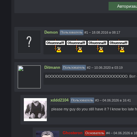
Авториза
Demon
Пользователь
#1
– 18.08.2016 в 08:17
Ditmann
Пользователь
#2
– 10.06.2020 в 03:19
ВООООООООООООООООООООООООООООО. Вот ет
xddd2104
Пользователь
#3
– 04.06.2026 в 16:41
please my guy do you still have it ? I know too late 
Ghosteron
Основатель
#4
– 04.06.2026 в 1