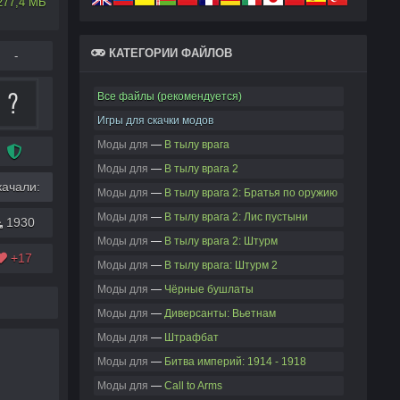
277,4 МБ
КАТЕГОРИИ ФАЙЛОВ
-
Все файлы (рекомендуется)
Игры для скачки модов
Моды для
—
В тылу врага
Моды для
—
В тылу врага 2
качали:
Моды для
—
В тылу врага 2: Братья по оружию
Моды для
—
В тылу врага 2: Лис пустыни
1930
Моды для
—
В тылу врага 2: Штурм
+17
Моды для
—
В тылу врага: Штурм 2
Моды для
—
Чёрные бушлаты
Моды для
—
Диверсанты: Вьетнам
Моды для
—
Штрафбат
Моды для
—
Битва империй: 1914 - 1918
Моды для
—
Call to Arms