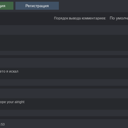
ция
Регистрация
Порядок вывода комментариев:
о я искал
hope your alright
6:53