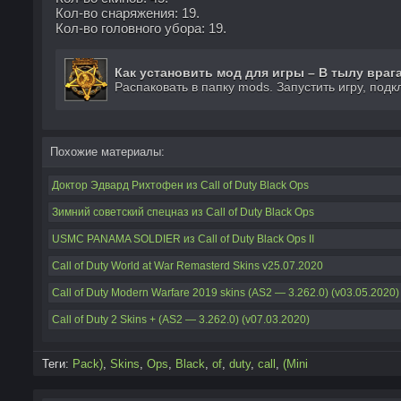
Кол-во снаряжения: 19.
Кол-во головного убора: 19.
Как установить мод для игры – В тылу врага
Распаковать в папку mods. Запустить игру, подк
Похожие материалы:
Доктор Эдвард Рихтофен из Call of Duty Black Ops
Зимний советский спецназ из Call of Duty Black Ops
USMC PANAMA SOLDIER из Call of Duty Black Ops II
Call of Duty World at War Remasterd Skins v25.07.2020
Call of Duty Modern Warfare 2019 skins (AS2 — 3.262.0) (v03.05.2020)
Call of Duty 2 Skins + (AS2 — 3.262.0) (v07.03.2020)
Теги:
Pack)
,
Skins
,
Ops
,
Black
,
of
,
duty
,
call
,
(Mini