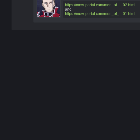
https://mow-portal.com/men_of_....02.html
and
https://mow-portal.com/men_of_....01.html