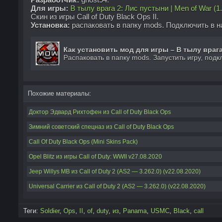
Для игры:
В тылу врага 2: Лис пустыни | Men of War (1.
Скин из игры Call of Duty Black Ops II.
Установка:
распаковать в папку mods. Подключить в н
Как установить мод для игры – В тылу врага
Распаковать в папку mods. Запустить игру, подк
Похожие материалы:
Доктор Эдвард Рихтофен из Call of Duty Black Ops
Зимний советский спецназ из Call of Duty Black Ops
Call Of Duty Black Ops (Mini Skins Pack)
Opel Blitz из игры Call of Duty: WWII v27.08.2020
Jeep Willys MB из Call of Duty 2 (AS2 — 3.262.0) (v22.08.2020)
Universal Carrier из Call of Duty 2 (AS2 — 3.262.0) (v22.08.2020)
Теги:
Soldier
,
Ops
,
II
,
of
,
duty
,
из
,
Panama
,
USMC
,
Black
,
call