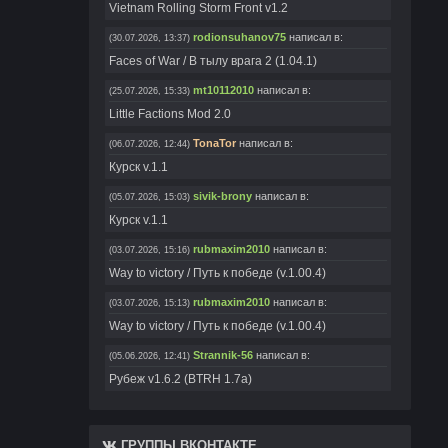
Vietnam Rolling Storm Front v1.2
rodionsuhanov75
написал в:
(30.07.2026, 13:37)
Faces of War / В тылу врага 2 (1.04.1)
mt10112010
написал в:
(25.07.2026, 15:33)
Little Factions Mod 2.0
TonaTor
написал в:
(06.07.2026, 12:44)
Курск v.1.1
sivik-brony
написал в:
(05.07.2026, 15:03)
Курск v.1.1
rubmaxim2010
написал в:
(03.07.2026, 15:16)
Way to victory / Путь к победе (v.1.00.4)
rubmaxim2010
написал в:
(03.07.2026, 15:13)
Way to victory / Путь к победе (v.1.00.4)
Strannik-56
написал в:
(05.06.2026, 12:41)
Рубеж v1.6.2 (BTRH 1.7a)
Ghosteron
написал в:
(04.06.2026, 16:53)
Call Of Duty Black Ops (Mini Skins Pack)
ГРУППЫ ВКОНТАКТЕ