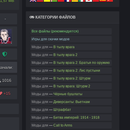
1,57 MB
КАТЕГОРИИ ФАЙЛОВ
-
Все файлы (рекомендуется)
Игры для скачки модов
Моды для
—
В тылу врага
Моды для
—
В тылу врага 2
Моды для
—
В тылу врага 2: Братья по оружию
качали:
Моды для
—
В тылу врага 2: Лис пустыни
Моды для
—
В тылу врага 2: Штурм
1016
Моды для
—
В тылу врага: Штурм 2
+15
Моды для
—
Чёрные бушлаты
Моды для
—
Диверсанты: Вьетнам
Моды для
—
Штрафбат
Моды для
—
Битва империй: 1914 - 1918
Моды для
—
Call to Arms