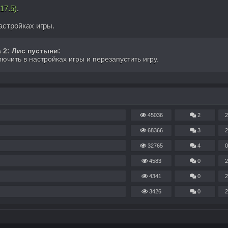
17.5)
.
астройках игры.
 2: Лис пустыни:
лючить в настройках игры и перезапустить игру.
45036
2
2
68366
3
2
32765
4
0
4583
0
2
4341
0
2
3426
0
2