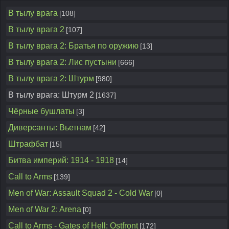
В тылу врага
[108]
В тылу врага 2
[107]
В тылу врага 2: Братья по оружию
[13]
В тылу врага 2: Лис пустыни
[666]
В тылу врага 2: Штурм
[980]
В тылу врага: Штурм 2
[1637]
Чёрные бушлаты
[3]
Диверсанты: Вьетнам
[42]
Штрафбат
[15]
Битва империй: 1914 - 1918
[14]
Call to Arms
[139]
Men of War: Assault Squad 2 - Cold War
[0]
Men of War 2: Arena
[0]
Call to Arms - Gates of Hell: Ostfront
[172]