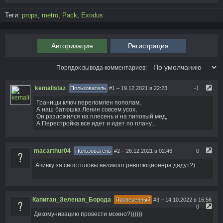
Теги:
props
,
metro
,
Pack
,
Exodus
Авторизация
Регистрация
Порядок вывода комментариев:
kemalistaz
Пользователь
#1
– 19.12.2021 в 22:23
-1
Границы ключ переломлен пополам,
А наш батюшка Ленин совсем усох,
Он разложился на плесень и на липовый мёд,
А Перестройка все идет и идет по плану...
macarthur04
Пользователь
#2
– 26.12.2021 в 02:46
0
Ачивку за снос головы великого революционера дадут?)
Капитан_Зеленая_Борода
Проверенный
#3
– 14.10.2022 в 16:56
0
Декомунизацию провести можно?))))))