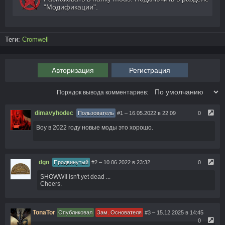
"Модификации".
Теги:
Cromwell
Авторизация
Регистрация
Порядок вывода комментариев:
dimavyhodec
Пользователь
#1
– 16.05.2022 в 22:09
0
Воу в 2022 году новые моды это хорошо.
dgn
Продвинутый
#2
– 10.06.2022 в 23:32
0
SHOWWII isn't yet dead ...
Cheers.
TonaTor
Опубликовал
Зам. Основателя
#3
– 15.12.2025 в 14:45
0