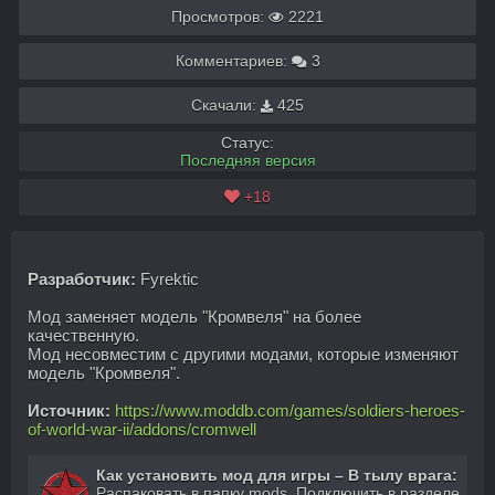
Просмотров:
2221
Комментариев:
3
Скачали:
425
Статус:
Последняя версия
+18
Разработчик:
Fyrektic
Мод заменяет модель "Кромвеля" на более
качественную.
Мод несовместим с другими модами, которые изменяют
модель "Кромвеля".
Источник:
https://www.moddb.com/games/soldiers-heroes-
of-world-war-ii/addons/cromwell
Как установить мод для игры – В тылу врага:
Распаковать в папку mods. Подключить в разделе