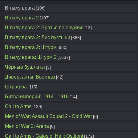
В тылу врага
[108]
В тылу врага 2
[107]
В тылу врага 2: Братья по оружию
[13]
В тылу врага 2: Лис пустыни
[666]
В тылу врага 2: Штурм
[980]
В тылу врага: Штурм 2
[1637]
Чёрные бушлаты
[3]
Диверсанты: Вьетнам
[42]
Штрафбат
[15]
Битва империй: 1914 - 1918
[14]
Call to Arms
[139]
Men of War: Assault Squad 2 - Cold War
[0]
Men of War 2: Arena
[0]
Call to Arms - Gates of Hell: Ostfront
[172]