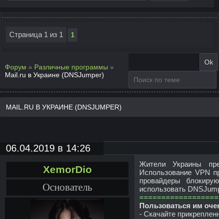
Страница
1
из
1
1
Форум
»
Различные программы
»
Mail.ru в Украине (DNSJumper)
MAIL.RU В УКРАИНЕ (DNSJUMPER)
06.04.2019 в 14:26
Жители Украины прек
XemorDio
Использование VPN пр
провайдеры блокиру
Основатель
использовать DNSJump
==================
Пользоваться им оче
- Скачайте прикреплен