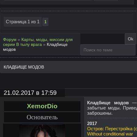
Страница
1
из
1
1
Форум
»
Карты, моды, миссии для
серии В тылу врага
»
Кладбище
модов
КЛАДБИЩЕ МОДОВ
21.02.2017 в 17:59
Кладбище модов
— о
XemorDio
забытые моды. Приве
заброшены.
Основатель
2017
Остров: Перестройка (
Without conditional war