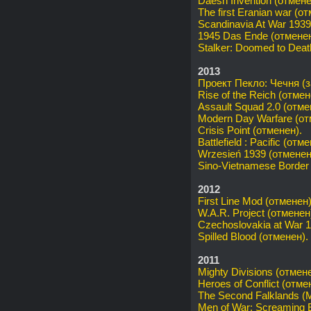
Daesh Invention (отмене
The first Eranian war (о
Scandinavia At War 1939
1945 Das Ende (отменен
Stalker: Doomed to Deat
2013
Проект Пекло: Чечня (
Rise of the Reich (отмен
Assault Squad 2.0 (отме
Modern Day Warfare (от
Crisis Point (отменен).
Battlefield : Pacific (отм
Wrzesień 1939 (отменен
Sino-Vietnamese Border C
2012
First Line Mod (отменен)
W.A.R. Project (отменен
Czechoslovakia at War 
Spilled Blood (отменен).
2011
Mighty Divisions (отмене
Heroes of Conflict (отме
The Second Falklands (M
Men of War: Screaming 