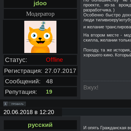
jdoo
проекте, из-за врож
разработчика. )
Модератор
Особенно быстро дохн
люди тиливизеру\ютубу
и желание транслироват
На втором месте - мо
скилла, желании тольк
Походу, та же история
хорошего кино. Который
Статус:
Offline
Регистрация:
27.07.2017
Сообщений:
48
Вжух!
Репутация:
19
20.06.2018 в 12:20
русский
И опять Гражданская в