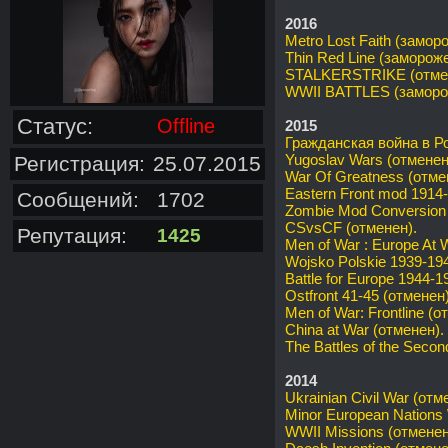
2016
Metro Lost Faith (замор
Thin Red Line (замороже
STALKERSTRIKE (отме
WWII BATTLES (заморо
Статус:
Offline
2015
Гражданская война в Р
Yugoslav Wars (отменен
Регистрация:
25.07.2015
War Of Greatness (отме
Eastern Front mod 1914
Сообщений:
1702
Zombie Mod Conversion 
CSvsCF (отменен).
Репутация:
1425
Men of War : Europe At 
Wojsko Polskie 1939-19
Battle for Europe 1944-1
Ostfront 41-45 (отменен)
Men of War: Frontline (о
China at War (отменен).
The Battles of the Seco
2014
Ukrainian Civil War (отм
Minor European Nations
WWII Missions (отменен