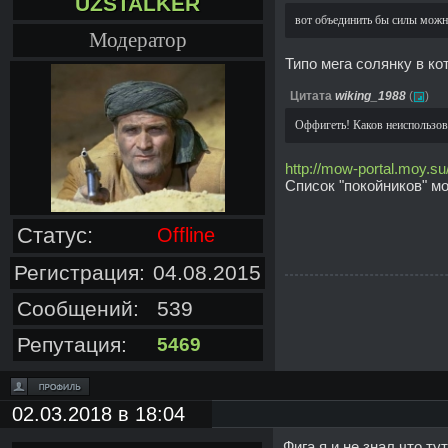
UZSTALKER
вот объединить бы силы можно
Модератор
Типо мега солянку в к
Цитата
wiking_1988
(
)
Оффигеть! Каков неиспользов
http://mow-portal.moy.su/
Список "покойников" м
Статус:
Offline
Регистрация:
04.08.2015
Сообщений:
539
Репутация:
5469
02.03.2018 в 18:04
Фига я и не знал что ту