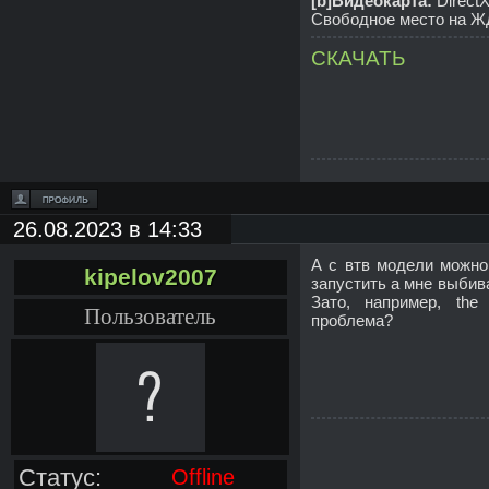
[b]Видеокарта:
Direct
Свободное место на ЖД
СКАЧАТЬ
26.08.2023 в 14:33
А с втв модели можно
kipelov2007
запустить а мне выбивае
Зато, например, the 
Пользователь
проблема?
Статус:
Offline