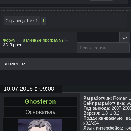
Страница
1
из
1
1
Форум
»
Различные программы
»
3D Ripper
3D RIPPER
10.07.2016 в 09:00
Разработчик:
Roman L
Ghosteron
Сайт разработчика:
ww
Год выхода:
2007-200
Основатель
Версия:
1.8, 1.8.2
Поддерживаемые раз
x32/x64
Язык интерфейса:
тол