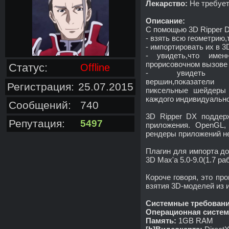
Лекарство:
Не требуе
Описание:
С помощью 3D Ripper 
- взять всю геометрию
- импортировать их в 3
- увидеть,что име
прорисовочном вызове
Статус:
Offline
- увидеть ренде
вершин,показатели
Регистрация:
25.07.2015
пиксельные шейдеры 
каждого индивидуально
Сообщений:
740
3D Ripper DX поддерж
Репутация:
5497
приложения. OpenGL, 
рендеры приложений н
Плагин для импорта д
3D Max'a 5.0-9.0(1.7 ра
Короче говоря, это пр
взятия 3D-моделей из и
Системные требовани
Операционная систем
Память:
1GB RAM