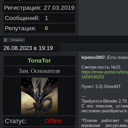
Регистрация:
27.03.2019
Сообщений:
1
Репутация:
0
26.08.2023 в 19:19
kipelov2007
, Есть плаг
TonaTor
Смотри постъ: №15
Зам. Основателя
https://mow-portal.ru/fo
1656436251
Пункт: 3.3) GhostNT
---
Требуется Blender 2.79
С его поиском, устан
несложно разобраться.
Статус:
Offline
*Плагин работает т
игровыми ресурса