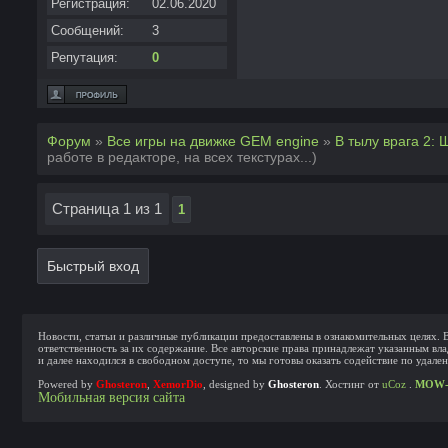
Регистрация:
02.06.2020
Сообщений:
3
Репутация:
0
Форум
»
Все игры на движке GEM engine
»
В тылу врага 2: 
работе в редакторе, на всех текстурах...)
Страница
1
из
1
1
Новости, статьи и различные публикации предоставлены в ознакомительных целях.
ответственность за их содержание. Все авторские права принадлежат указанным вла
и далее находился в свободном доступе, то мы готовы оказать содействие по удал
Powered by
Ghosteron
,
XemorDio
, designed by
Ghosteron
.
Хостинг от
uCoz
.
MOW-
Мобильная версия сайта