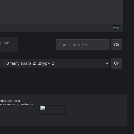
о при
ortal
не несет
и не желаете, чтобы он