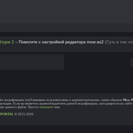
Штурм 2
»
Помогите с настройкой редактора mow:as2
(Суть в том чт
 Все модификации опубликованы пользователями и администраторами, таким образом
Mow-P
дельцам. Если вы являетесь правообладателем данной модификации, находящегося на сайте 
ению данного файла. Просто
напишите
нам.
PORTAL
® 2015-2026.