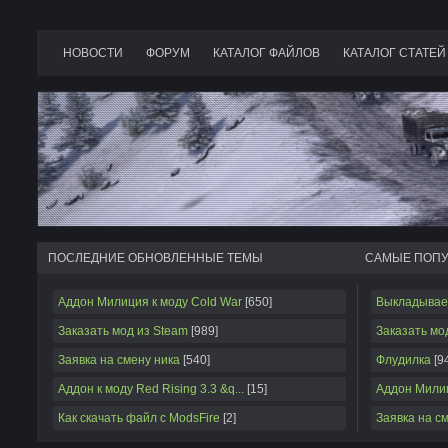
НОВОСТИ
ФОРУМ
КАТАЛОГ ФАЙЛОВ
КАТАЛОГ СТАТЕЙ
ПОСЛЕДНИЕ ОБНОВЛЕННЫЕ ТЕМЫ
САМЫЕ ПОП
Аддон Милиция к моду Cold War
[650]
Выкладывае
Заказать мод из Steam
[989]
Заказать мо
Заявка на смену ника
[540]
Флудилка
[9
Аддон к моду Red Rising 3.3 &q...
[15]
Аддон Милиц
Как скачать файл с ModsFire
[2]
Заявка на с