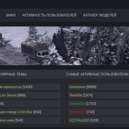
ВИКИ
АКТИВНОСТЬ ПОЛЬЗОВАТЕЛЕЙ
КАТАЛОГ МОДЕЛЕЙ
УЛЯРНЫЕ ТЕМЫ
САМЫЕ АКТИВНЫЕ ПОЛЬЗОВАТЕЛИ
м скриншоты
[1450]
romaroma
[9999]
д из Steam
[989]
TonaTor
[1974]
48]
XemorDio
[1702]
ия к моду Cold War
[650]
Ghosteron
[740]
мену ника
[540]
UZSTALKER
[539]