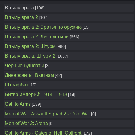
В тылу врага
[108]
В тылу врага 2
[107]
В тылу врага 2: Братья по оружию
[13]
В тылу врага 2: Лис пустыни
[666]
В тылу врага 2: Штурм
[980]
В тылу врага: Штурм 2
[1637]
Чёрные бушлаты
[3]
Диверсанты: Вьетнам
[42]
Штрафбат
[15]
Битва империй: 1914 - 1918
[14]
Call to Arms
[139]
Men of War: Assault Squad 2 - Cold War
[0]
Men of War 2: Arena
[0]
Call to Arms - Gates of Hell: Ostfront
[172]