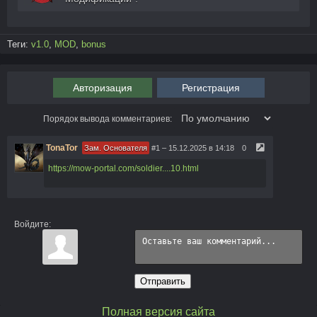
Теги:
v1.0
,
MOD
,
bonus
Авторизация
Регистрация
Порядок вывода комментариев:
TonaTor
Зам. Основателя
#1
– 15.12.2025 в 14:18
0
https://mow-portal.com/soldier....10.html
Войдите:
Отправить
Полная версия сайта